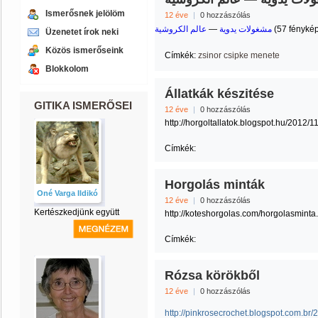
Ismerősnek jelölöm
12 éve
|
0 hozzászólás
عالم الكروشية
— ‎
مشغولات يدوية
‎ (57 fényké
Üzenetet írok neki
Közös ismerőseink
Címkék:
zsinor csipke menete
Blokkolom
Állatkák készitése
GITIKA ISMERŐSEI
12 éve
|
0 hozzászólás
http://horgoltallatok.blogspot.hu/2012/
Címkék:
Horgolás minták
Oné Varga Ildikó
12 éve
|
0 hozzászólás
Kertészkedjünk együtt
http://koteshorgolas.com/horgolasminta
Címkék:
Rózsa körökből
12 éve
|
0 hozzászólás
http://pinkrosecrochet.blogspot.com.br/