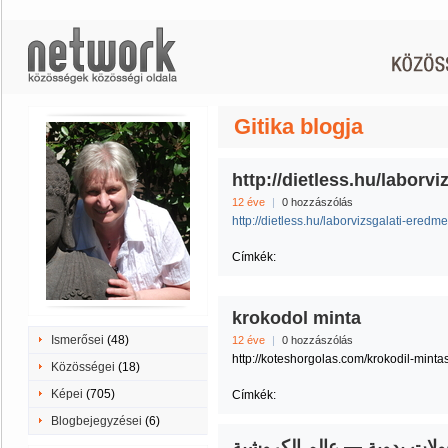
Gitika blogja
http://dietless.hu/laborv
12 éve
|
0 hozzászólás
http://dietless.hu/laborvizsgalati-eredm
Címkék:
krokodol minta
Ismerősei
(48)
12 éve
|
0 hozzászólás
http://koteshorgolas.com/krokodil-mintas
Közösségei
(18)
Képei
(705)
Címkék:
Blogbejegyzései
(6)