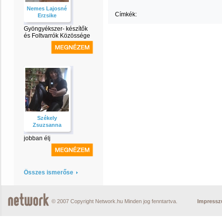
Nemes Lajosné
Címkék:
Erzsike
Gyöngyékszer- készítők
és Foltvarrók Közössége
Székely
Zsuzsanna
jobban élj
Összes ismerőse
© 2007 Copyright Network.hu Minden jog fenntartva.
Impress