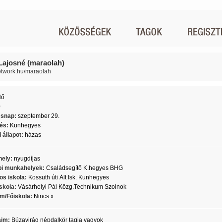
Lajosné (maraolah)
network.hu/maraolah
Nő
0
ésnap:
szeptember 29.
lés:
Kunhegyes
 állapot:
házas
ely:
nyugdíjas
i munkahelyek:
Családsegítő K.hegyes BHG
os iskola:
Kossuth úti Ált Isk. Kunhegyes
skola:
Vásárhelyi Pál Közg.Technikum Szolnok
m/Főiskola:
Nincs.x
aim:
Búzavirág népdalkör tagja vagyok