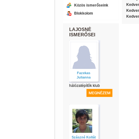
Kedven
Közös ismerőseink
Kedven
Blokkolom
Kedven
LAJOSNÉ
ISMERŐSEI
Fazekas
Julianna
hálózatépítők klub
Szászné Kollát