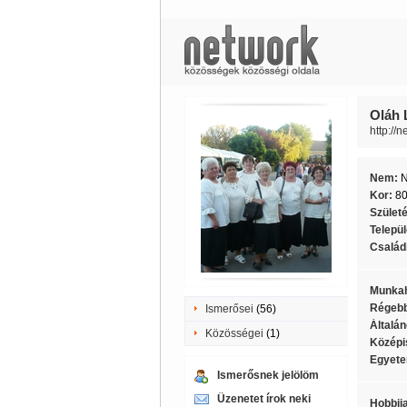
Oláh 
http://
Nem:
Kor:
8
Szület
Telepü
Családi
Munkah
Régebb
Ismerősei
(56)
Általán
Közösségei
(1)
Középi
Egyete
Ismerősnek jelölöm
Üzenetet írok neki
Hobbij