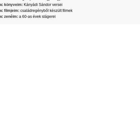
c könyveim:
Kányádi Sándor versei
c filmjeim:
családregényből készült filmek
c zenéim:
a 60-as évek slágerei