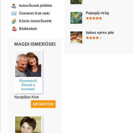
Ismerősnek jelölöm
Papagáj virág
Üzenetet írok neki
Közös ismerőseink
Blokkolom
habos epres pite
MAGDI ISMERŐSEI
Ötvenentúl
Élvezd a
korodat!
Nyugdíjas Klub