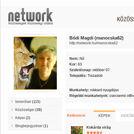
Bódi Magdi (manocska62)
http://network.hu/manocska62
Nem:
Nő
Kor:
63
Születésnap:
október 07.
Település:
Tiszadob
Munkahely:
rokkant nyugdijas
Régebbi munkahelyek:
csecsemö otth
Ismerősei
(115)
Közösségei
(38)
KÉPEK
VIDEÓK
Kedvencei
Képei
(2)
Blogbejegyzései
(1)
Kokárda virág