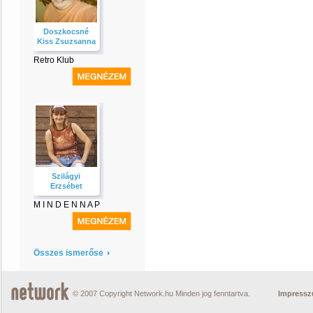
Doszkocsné
Kiss Zsuzsanna
Retro Klub
Szilágyi
Erzsébet
M I N D E N N A P
Összes ismerőse
© 2007 Copyright Network.hu Minden jog fenntartva.
Impress