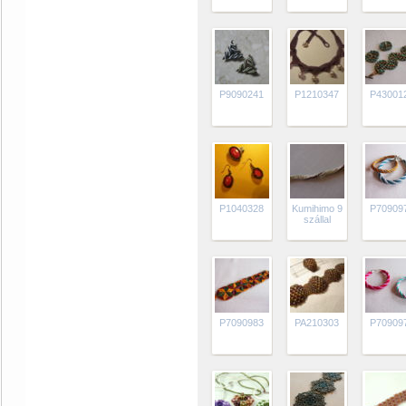
P9090241
P1210347
P43001
P1040328
Kumihimo 9
P70909
szállal
P7090983
PA210303
P70909