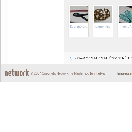
Szentpétervári
serpentine
Kocka VI
VISSZA MANIKOANIKO ÖSSZES KÉPG
© 2007 Copyright Network.hu Minden jog fenntartva.
Impress