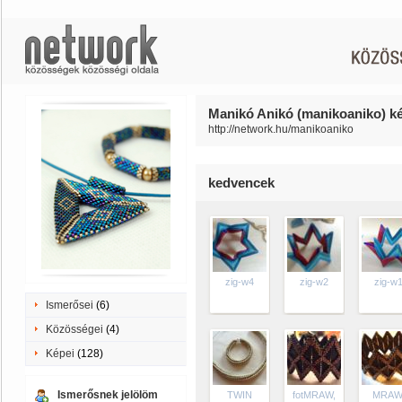
Manikó Anikó (manikoaniko) ké
http://network.hu/manikoaniko
kedvencek
zig-w4
zig-w2
zig-w
Ismerősei
(6)
Közösségei
(4)
Képei
(128)
Ismerősnek jelölöm
TWIN
fotMRAW,
MRAW