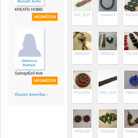
Bernáth Anikó
KREATÍV HOBBI
DSC_0127
nyaklanc1
P22104
PA030269
P9020210
P22104
Jablonczi
Barbara
Gyöngyfűző klub
PC210534
DSC_0115
P80615
Összes ismerőse
P4300139
P1150340
P43001