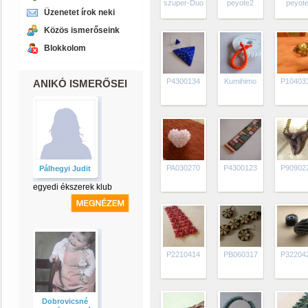
szuper-Duo
peyote2
peyot
Üzenetet írok neki
Közös ismerőseink
Blokkolom
P4300134
Kumihimo
P10403
ANIKÓ ISMERŐSEI
PA030270
P4300123
P90902
Pálhegyi Judit
egyedi ékszerek klub
P2210414
PB060317
P32204
Dobrovicsné