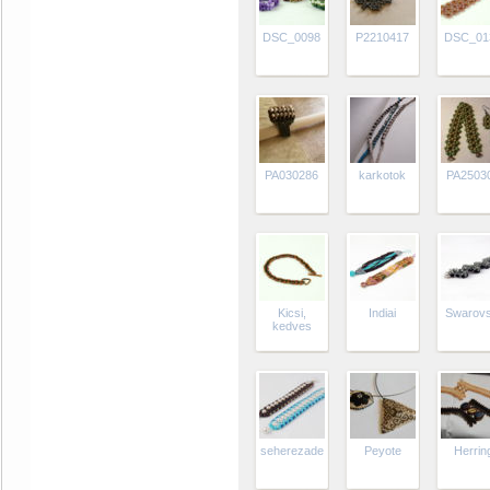
DSC_0098
P2210417
DSC_01
PA030286
karkotok
PA2503
Kicsi,
Indiai
Swarovs
kedves
seherezade
Peyote
Herrin