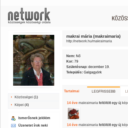
makrai mária (makraimaria)
http://network.hu/makraimaria
Nem:
Nő
Kor:
79
Születésnap:
december 19.
Település:
Galgagyörk
LEGFRISSEBB
L
Tartalmai
Közösségei
(1)
14 éve
makraimaria
feltöltött egy új
kép
Képei
(4)
Ismerősnek jelölöm
14 éve
makraimaria
feltöltött egy új
kép
Üzenetet írok neki