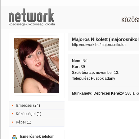
Majoros Nikolett (majorosnikol
http://network.hu/majorosnikolett
Nem:
Nő
Kor:
39
Születésnap:
november 13.
Település:
Püspökladány
Munkahely:
Debrecen Kenézy Gyula K
Ismerősei
(24)
Közösségei
(1)
Képei
(1)
Ismerősnek jelölöm