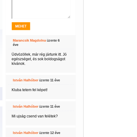
Marancsik Magdolna
üzente
6
éve
Üdvözöllek, már rég jártunk itt. Jó
egészséget, és sok boldogságot
kívánok.
István Halhóber
üzente
11 éve
Kluba tetem fel képet!
István Halhóber
üzente
11 éve
Mi ujság csend van felétek?
István Halhóber
üzente
12 éve