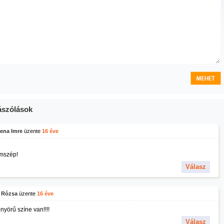
szólások
ena Imre
üzente
16 éve
mszép!
Válasz
i Rózsa
üzente
16 éve
nyörű színe van!!!!
Válasz