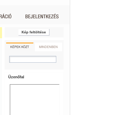
Kép feltöltése
KÉPEK KÖZT
MINDENBEN
Üzenőfal