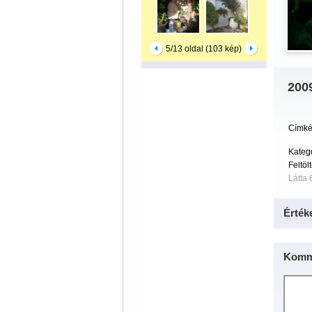
5/13 oldal (103 kép)
2009
Címké
Kateg
Feltöl
Látta 
Érték
Komm