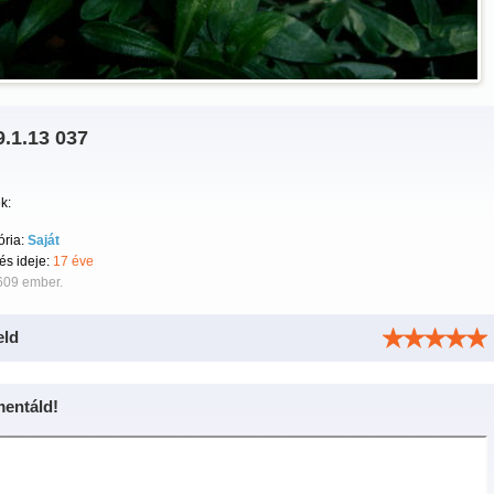
.1.13 037
k:
ória:
Saját
tés ideje:
17 éve
609 ember.
eld
entáld!