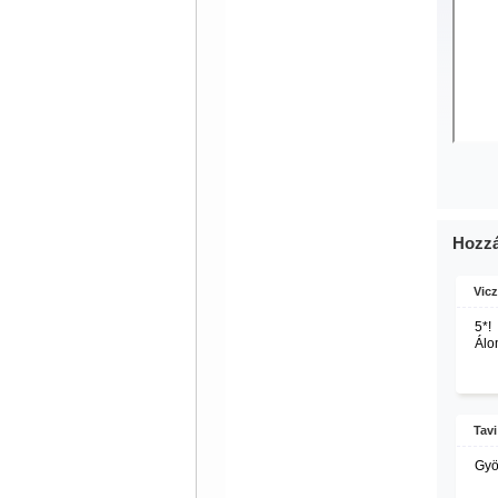
Hozzá
Vicz
5*!
Álo
Tav
Gyö