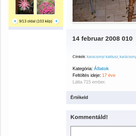
9/13 oldal (103 kép)
14 februar 2008 010
Címkék:
karacsonyi kaktusz
karácsony
Kategória:
Állatok
Feltöltés ideje:
17 éve
Látta 715 ember.
Értékeld
Kommentáld!