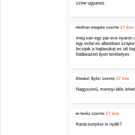
szine ugyanez.
molnar magda
üzente
17 éve
meg van egy par eve nyaron d
egy evbe.es allandoan szapor
lecsipik a hajtasokat es ott 
foldbeazert ilyen terebelyes
Almási Sylvi
üzente
17 éve
Nagyszerű, mennyi idős lehe
m teréz
üzente
17 éve
Karácsonykor is nyilik?