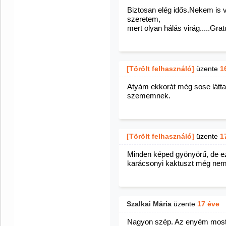
Biztosan elég idős.Nekem is
szeretem,
mert olyan hálás virág.....Grat
[Törölt felhasználó]
üzente
1
Atyám ekkorát még sose látt
szememnek.
[Törölt felhasználó]
üzente
1
Minden képed gyönyörű, de ez
karácsonyi kaktuszt még nem 
Szalkai Mária
üzente
17 éve
Nagyon szép. Az enyém most 