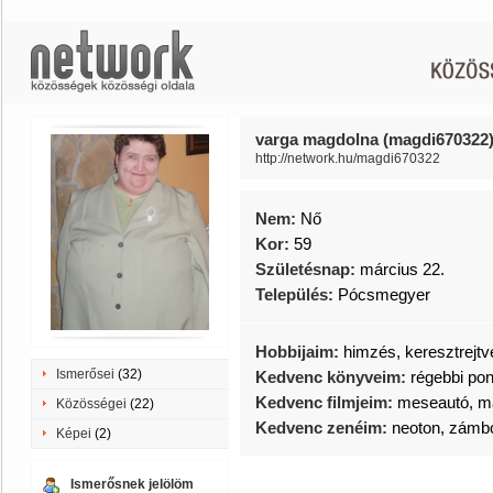
varga magdolna (magdi670322
http://network.hu/magdi670322
Nem:
Nő
Kor:
59
Születésnap:
március 22.
Település:
Pócsmegyer
Hobbijaim:
himzés, keresztrejtvé
Ismerősei
(32)
Kedvenc könyveim:
régebbi po
Kedvenc filmjeim:
meseautó, m
Közösségei
(22)
Kedvenc zenéim:
neoton, zámbó,
Képei
(2)
Ismerősnek jelölöm