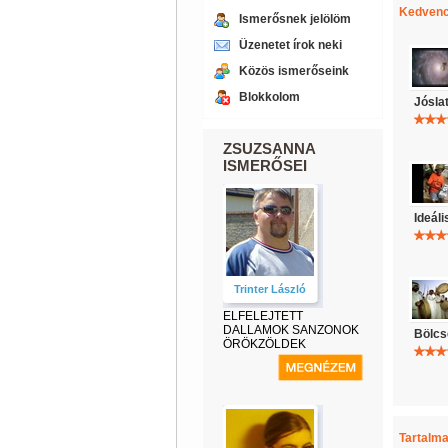
Kedvenc
Ismerősnek jelölöm
Üzenetet írok neki
Közös ismerőseink
Blokkolom
Jósla
ZSUZSANNA
ISMERŐSEI
Ideáli
Trinter László
ELFELEJTETT
DALLAMOK SANZONOK
Bölcs
ÖRÖKZÖLDEK
Tartalma