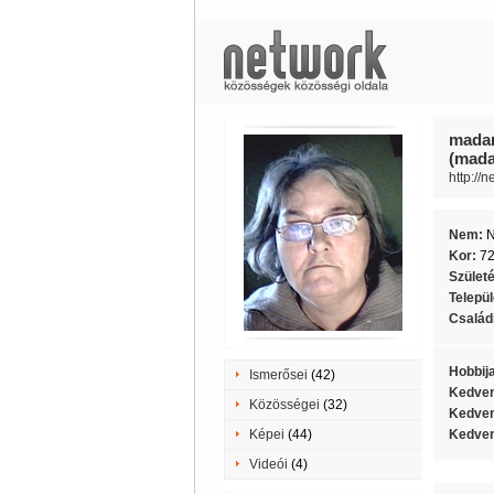
madar
(mada
http://
Nem:
Kor:
7
Szület
Telepü
Családi
Hobbij
Ismerősei
(42)
Kedven
Közösségei
(32)
Kedven
Képei
(44)
Kedven
Videói
(4)