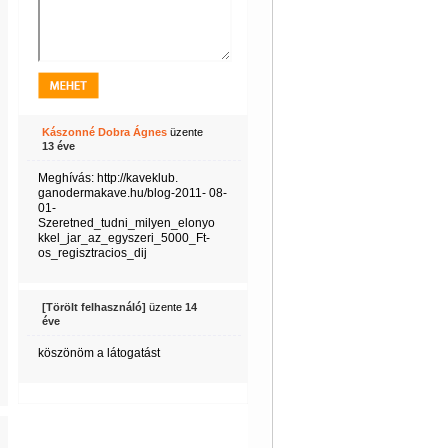
Kászonné Dobra Ágnes
üzente
13 éve
Meghívás: http://kaveklub.
ganodermakave.hu/blog-2011- 08-
01-
Szeretned_tudni_milyen_elonyo
kkel_jar_az_egyszeri_5000_Ft-
os_regisztracios_dij
[Törölt felhasználó]
üzente
14
éve
köszönöm a látogatást