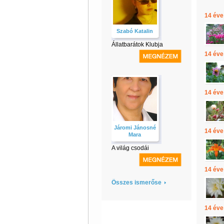
14 éve
Szabó Katalin
Állatbarátok Klubja
14 éve
14 éve
Járomi Jánosné
14 éve
Mara
A világ csodái
14 éve
Összes ismerőse
14 éve