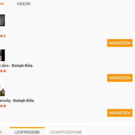
VIDEÓK
ei
t
s társ - Balogh Béla
esség - Balogh Béla
LEGFRISSEBB
LEGNÉPSZERŰBB
i