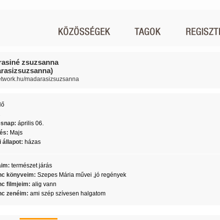
asiné zsuzsanna
rasizsuzsanna)
network.hu/madarasizsuzsanna
Nő
2
ésnap:
április 06.
lés:
Majs
 állapot:
házas
aim:
természet járás
c könyveim:
Szepes Mária művei ,jó regények
c filmjeim:
alig vann
c zenéim:
ami szép szívesen halgatom