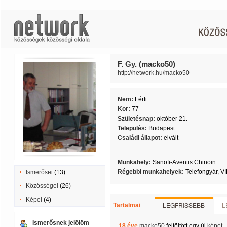
F. Gy. (macko50)
http://network.hu/macko50
Nem:
Férfi
Kor:
77
Születésnap:
október 21.
Település:
Budapest
Családi állapot:
elvált
Munkahely:
Sanofi-Aventis Chinoin
Régebbi munkahelyek:
Telefongyár, VI
Ismerősei
(13)
Közösségei
(26)
Képei
(4)
LEGFRISSEBB
L
Tartalmai
Ismerősnek jelölöm
18 éve
macko50
feltöltött egy új
képet
.