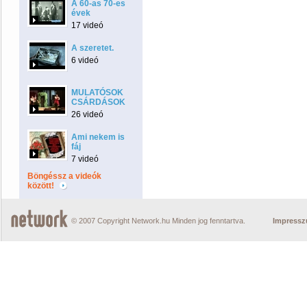
A 60-as 70-es
évek
17 videó
A szeretet.
6 videó
MULATÓSOK
CSÁRDÁSOK
26 videó
Ami nekem is
fáj
7 videó
Böngéssz a videók
között!
© 2007 Copyright Network.hu Minden jog fenntartva.
Impress