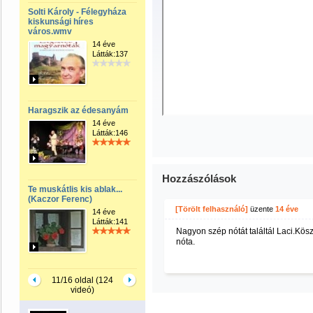
Solti Károly - Félegyháza
kiskunsági híres
város.wmv
14 éve
Látták:137
Haragszik az édesanyám
14 éve
Látták:146
Hozzászólások
Te muskátlis kis ablak...
(Kaczor Ferenc)
[Törölt felhasználó]
üzente
14 éve
14 éve
Látták:141
Nagyon szép nótát találtál Laci.Kö
nóta.
11/16 oldal (124
videó)