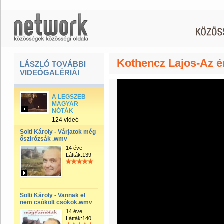
Kothencz Lajos-Az é
LÁSZLÓ TOVÁBBI
VIDEÓGALÉRIÁI
A LEGSZEB
MAGYAR
NÓTÁK
124 videó
Solti Károly - Várjatok még
őszirózsák .wmv
14 éve
Látták:139
Solti Károly - Vannak el
nem csókolt csókok.wmv
14 éve
Látták:140