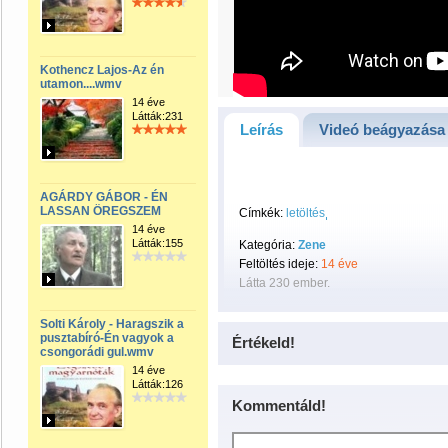
Kothencz Lajos-Az én
utamon....wmv
14 éve
Látták:231
Leírás
Videó beágyazása
AGÁRDY GÁBOR - ÉN
LASSAN ÖREGSZEM
Címkék:
letöltés
14 éve
Látták:155
Kategória:
Zene
Feltöltés ideje:
14 éve
Látta 230 ember.
Solti Károly - Haragszik a
pusztabíró-Én vagyok a
Értékeld!
csongorádi gul.wmv
14 éve
Látták:126
Kommentáld!