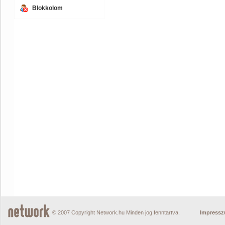
Blokkolom
© 2007 Copyright Network.hu Minden jog fenntartva.
Impress