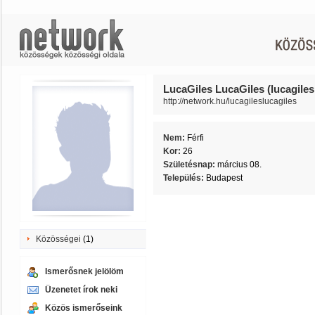
LucaGiles LucaGiles (lucagiles
http://network.hu/lucagileslucagiles
Nem:
Férfi
Kor:
26
Születésnap:
március 08.
Település:
Budapest
Közösségei
(1)
Ismerősnek jelölöm
Üzenetet írok neki
Közös ismerőseink