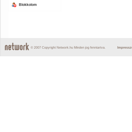
Blokkolom
© 2007 Copyright Network.hu Minden jog fenntartva.
Impress