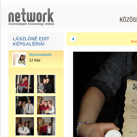
LÁSZLÓNÉ EDIT
Diav
KÉPGALÉRIÁI
Gyermekeim
12 kép