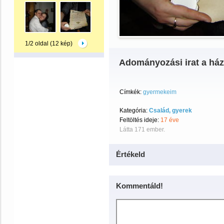
1/2 oldal (12 kép)
Adományozási irat a há
Címkék:
gyermekeim
Kategória:
Család, gyerek
Feltöltés ideje:
17 éve
Látta 171 ember.
Értékeld
Kommentáld!