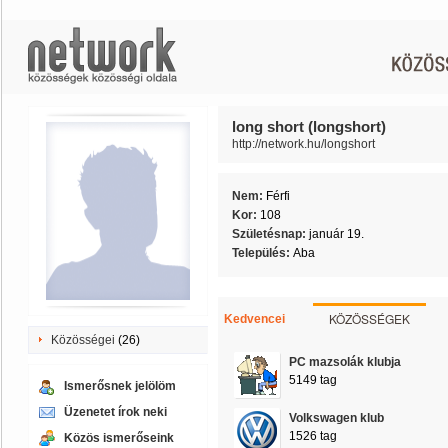
long short (longshort)
http://network.hu/longshort
Nem:
Férfi
Kor:
108
Születésnap:
január 19.
Település:
Aba
KÖZÖSSÉGEK
Kedvencei
Közösségei
(26)
PC mazsolák klubja
5149 tag
Ismerősnek jelölöm
Üzenetet írok neki
Volkswagen klub
1526 tag
Közös ismerőseink