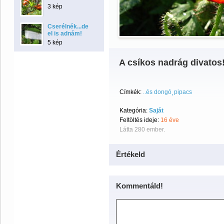
3 kép
Cserélnék...de
el is adnám!
5 kép
A csíkos nadrág divatos
Címkék:
..és dongó
pipacs
Kategória:
Saját
Feltöltés ideje:
16 éve
Látta 280 ember.
Értékeld
Kommentáld!