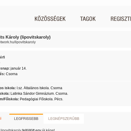
ts Károly (lipovitskaroly)
etwork.hu/lipovitskaroly
érfi
0
ésnap:
január 14.
lés:
Csorna
os iskola:
I.sz. Általános Iskola. Csorna
skola:
Latinka Sándor Gimnázium. Csorna.
m/Főiskola:
Pedagógiai Főiskola. Pécs.
LEGFRISSEBB
LEGNÉPSZERŰBB
i
lipovitskaroly
feltöltött egy új
képet
.