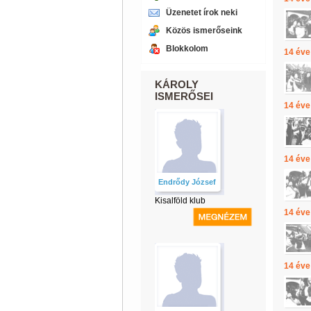
Üzenetet írok neki
Közös ismerőseink
Blokkolom
14 éve
KÁROLY
ISMERŐSEI
14 éve
14 éve
Endrődy József
Kisalföld klub
14 éve
14 éve