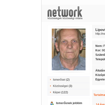
Lipovi
http://n
Nem:
F
Kor:
9
Szület
Telepü
Általán
Középi
Egyete
Ismerősei
(2)
Közösségei
(3)
Képei
(122)
Tartalma
Ismerősnek jelölöm
14 éve