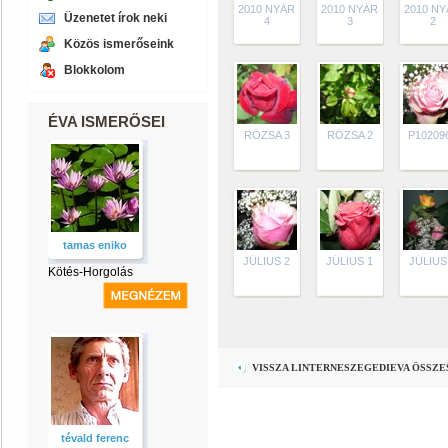
2010 NYÁR
2010 NYÁR
2010 N
Üzenetet írok neki
4
3
2
Közös ismerőseink
Blokkolom
ÉVA ISMERŐSEI
RÓZSA 3
RÓZSA 2
P10209
tamas eniko
JÚLIUS 2
JÚLIUS 1
JÚLIUS
Kötés-Horgolás
VISSZA LINTERNESZEGEDIEVA ÖSSZ
tévald ferenc