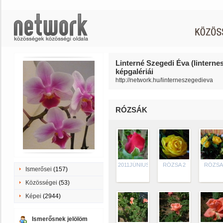
Linterné Szegedi Éva (linterne
képgalériái
http://network.hu/linterneszegedieva
RÓZSÁK
2011JÚNIUS
RÓZSA 2
RÓZSA
Ismerősei
(157)
Közösségei
(53)
Képei
(2944)
Ismerősnek jelölöm