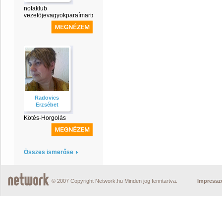
notaklub
vezetöjevagyokparaímarta
Radovics
Erzsébet
Kötés-Horgolás
Összes ismerőse
© 2007 Copyright Network.hu Minden jog fenntartva.
Impress