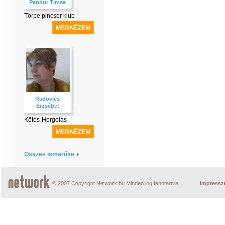
Pandur Timea
Törpe pincser klub
Radovics
Erzsébet
Kötés-Horgolás
Összes ismerőse
© 2007 Copyright Network.hu Minden jog fenntartva.
Impress