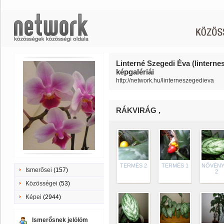
Linterné Szegedi Éva (linterne
képgalériái
http://network.hu/linterneszegedieva
RÁKVIRÁG ,
TERMÉS 2
TERMÉS 1
NÖVÉNY
Ismerősei
(157)
2
Közösségei
(53)
Képei
(2944)
Ismerősnek jelölöm