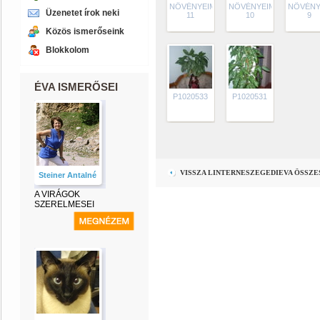
NÖVÉNYEIM
NÖVÉNYEIM
NÖVÉNY
Üzenetet írok neki
11
10
9
Közös ismerőseink
Blokkolom
ÉVA ISMERŐSEI
P1020533
P1020531
VISSZA LINTERNESZEGEDIEVA ÖSSZ
Steiner Antalné
A VIRÁGOK
SZERELMESEI