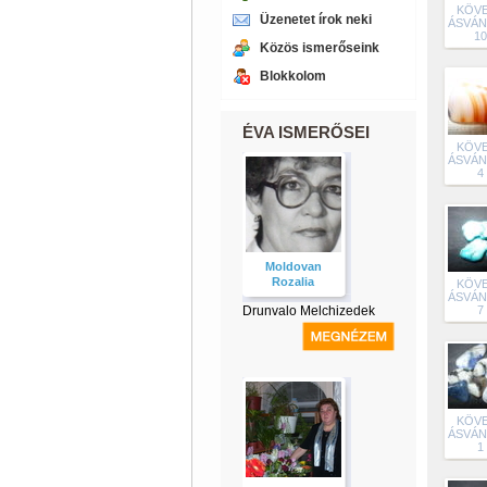
KÖVE
Üzenetet írok neki
ÁSVÁ
10
Közös ismerőseink
Blokkolom
ÉVA ISMERŐSEI
KÖVE
ÁSVÁ
4
Moldovan
Rozalia
KÖVE
ÁSVÁ
Drunvalo Melchizedek
7
KÖVE
ÁSVÁ
1