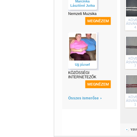
Marcinka
Lászlóné Jutka
Nemzeti Muzsika
KÖVE
ÁSVÁ
4
KÖVE
ÁSVÁ
Ujj józsef
7
KÖZÖSSÉGI
INTERNETEZŐK
KÖVE
Összes ismerőse
ÁSVÁ
1
VIS