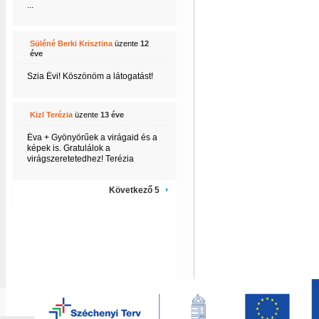
...
Süléné Berki Krisztina
üzente
12
éve
Szia Évi! Köszönöm a látogatást!
Kizl Terézia
üzente
13 éve
Éva + Gyönyörűek a virágaid és a
képek is. Gratulálok a
virágszeretetedhez! Terézia
Következő 5