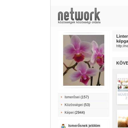
Linte
képgal
http://
KÖVE
MŰVÉ
Ismerősei
(157)
2
Közösségei
(53)
Képei
(2944)
Ismerősnek jelölöm