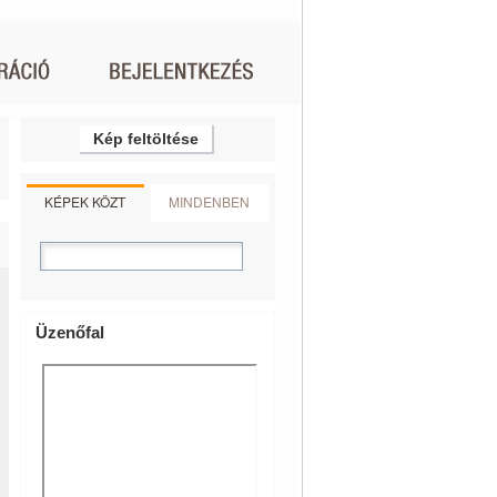
Kép feltöltése
KÉPEK KÖZT
MINDENBEN
Üzenőfal