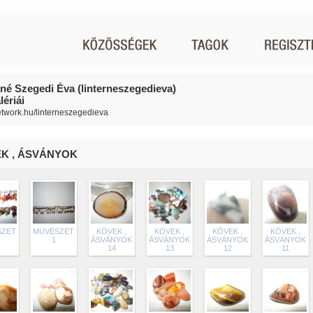
rné Szegedi Éva (linterneszegedieva)
ériái
network.hu/linterneszegedieva
K , ÁSVÁNYOK
SZET
MŰVÉSZET
KÖVEK ,
KÖVEK ,
KÖVEK ,
KÖVEK ,
1
ÁSVÁNYOK
ÁSVÁNYOK
ÁSVÁNYOK
ÁSVÁNYOK
14
13
12
11