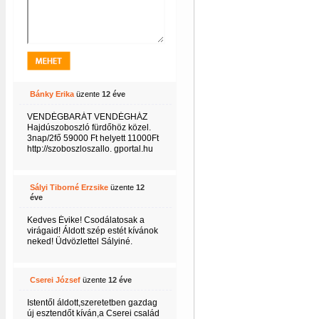
Bánky Erika
üzente
12 éve
VENDÉGBARÁT VENDÉGHÁZ
Hajdúszoboszló fürdőhöz közel.
3nap/2fő 59000 Ft helyett 11000Ft
http://szoboszloszallo. gportal.hu
Sályi Tiborné Erzsike
üzente
12
éve
Kedves Évike! Csodálatosak a
virágaid! Áldott szép estét kívánok
neked! Üdvözlettel Sályiné.
Cserei József
üzente
12 éve
Istentől áldott,szeretetben gazdag
új esztendőt kíván,a Cserei család