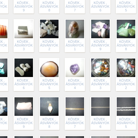
K ,
KÖVEK ,
KÖVEK ,
KÖVEK ,
KÖVEK ,
KÖVEK ,
NYOK
ÁSVÁNYOK
ÁSVÁNYOK
ÁSVÁNYOK
ÁSVÁNYOK
ÁSVÁNYOK
9
8
7
6
5
K ,
KÖVEK ,
KÖVEK ,
KÖVEK ,
KÖVEK ,
KÖVEK ,
NYOK
ÁSVÁNYOK
ÁSVÁNYOK
ÁSVÁNYOK
ÁSVÁNYOK
ÁSVÁNYOK
3
2
1
9
8
K ,
KÖVEK ,
KÖVEK ,
KÖVEK ,
KÖVEK ,
KÖVEK ,
NYOK
ÁSVÁNYOK
ÁSVÁNYOK
ÁSVÁNYOK
ÁSVÁNYOK
ÁSVÁNYOK
6
5
4
3
2
K ,
KÖVEK ,
KÖVEK ,
KÖVEK ,
KÖVEK ,
KÖVEK ,
NYOK
ÁSVÁNYOK
ÁSVÁNYOK
ÁSVÁNYOK
ÁSVÁNYOK
ÁSVÁNYOK
9
8
7
6
5