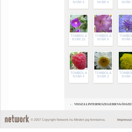
NYÁR 5
NYÁR 4
NYÁR 
TOMBOL A
TOMBOL A
TOMBOL
NYÁR 10
NYÁR 9
NYÁR 
TOMBOL A
TOMBOL A
TOMBOL
NYÁR 4
NYÁR 3
NYÁR 
VISSZA LINTERNESZEGEDIEVA ÖSSZ
© 2007 Copyright Network.hu Minden jog fenntartva.
Impress