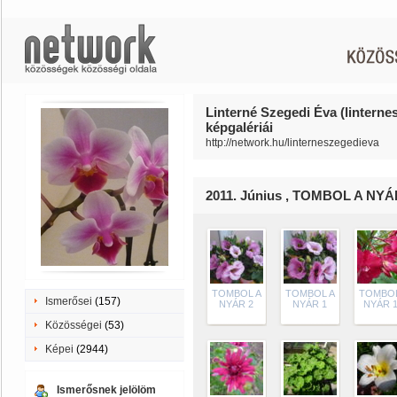
Linterné Szegedi Éva (linterne
képgalériái
http://network.hu/linterneszegedieva
2011. Június , TOMBOL A NYÁ
TOMBOL A
TOMBOL A
TOMBOL
Ismerősei
(157)
NYÁR 2
NYÁR 1
NYÁR 
Közösségei
(53)
Képei
(2944)
Ismerősnek jelölöm