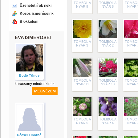
TOMBOL A
TOMBOL A
TOMBOL
Üzenetet írok neki
NYÁR 9
NYÁR 8
NYÁR 
Közös ismerőseink
Blokkolom
ÉVA ISMERŐSEI
TOMBOL A
TOMBOL A
TOMBOL
NYÁR 3
NYÁR 2
NYÁR 
Bodó Tünde
TOMBOL A
TOMBOL A
TOMBOL
karácsony mindenkinek
NYÁR 11
NYÁR 10
NYÁR 
TOMBOL A
TOMBOL A
TOMBOL
NYÁR 5
NYÁR 4
NYÁR 
Décsei Tiborné