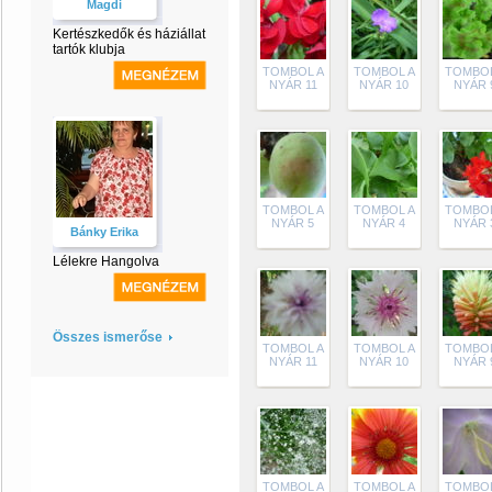
Magdi
Kertészkedők és háziállat
tartók klubja
TOMBOL A
TOMBOL A
TOMBOL
NYÁR 11
NYÁR 10
NYÁR 
TOMBOL A
TOMBOL A
TOMBOL
NYÁR 5
NYÁR 4
NYÁR 
Bánky Erika
Lélekre Hangolva
Összes ismerőse
TOMBOL A
TOMBOL A
TOMBOL
NYÁR 11
NYÁR 10
NYÁR 
TOMBOL A
TOMBOL A
TOMBOL