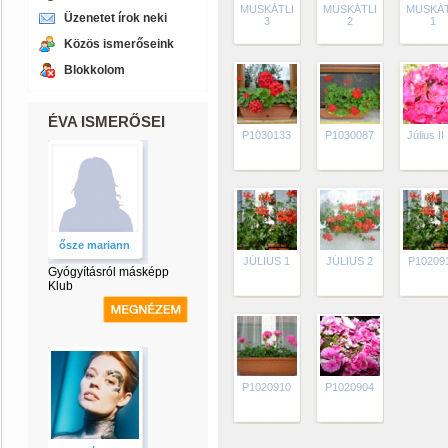
MUSKÁTLI
MUSKÁTLI
MUSKÁT
Üzenetet írok neki
3
2
1
Közös ismerőseink
Blokkolom
ÉVA ISMERŐSEI
P1030133
P1030087
Július II
ősze mariann
JÚLIUS 1
JÚLIUS 2
P10209
Gyógyításról másképp
Klub
P1020910
P1020904