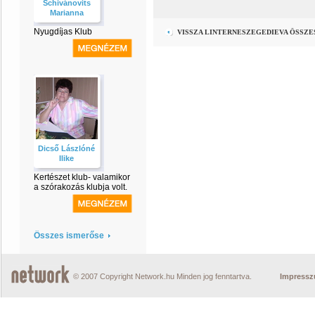
Schivánovits
Marianna
Nyugdíjas Klub
VISSZA LINTERNESZEGEDIEVA ÖSSZ
Dicső Lászlóné
Ilike
Kertészet klub- valamikor
a szórakozás klubja volt.
Összes ismerőse
© 2007 Copyright Network.hu Minden jog fenntartva.
Impress