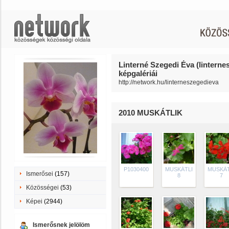
Linterné Szegedi Éva (linterne
képgalériái
http://network.hu/linterneszegedieva
2010 MUSKÁTLIK
P1030400
MUSKÁTLI
MUSKÁT
Ismerősei
(157)
8
7
Közösségei
(53)
Képei
(2944)
Ismerősnek jelölöm