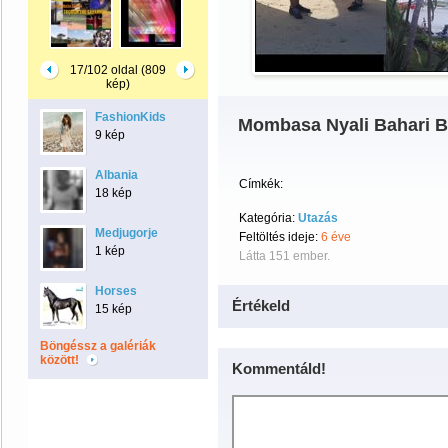
17/102 oldal (809
kép)
FashionKids
Mombasa Nyali Bahari 
9 kép
Albania
Címkék:
18 kép
Kategória:
Utazás
Medjugorje
Feltöltés ideje:
6 éve
1 kép
Látta 151 ember.
Horses
Értékeld
15 kép
Böngéssz a galériák
között!
Kommentáld!