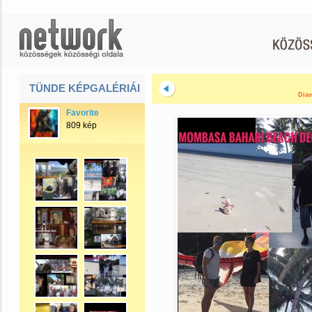
TÜNDE KÉPGALÉRIÁI
Diav
Favorite
809 kép