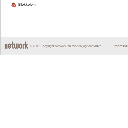
Blokkolom
© 2007 Copyright Network.hu Minden jog fenntartva.
Impress