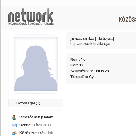
jonas erika (lilatojas)
http://network.hu/lilatojas
Nem:
Nő
Kor:
33
Születésnap:
június 28.
Település:
Gyula
Közösségei
(1)
Ismerősnek jelölöm
Üzenetet írok neki
Közös ismerőseink