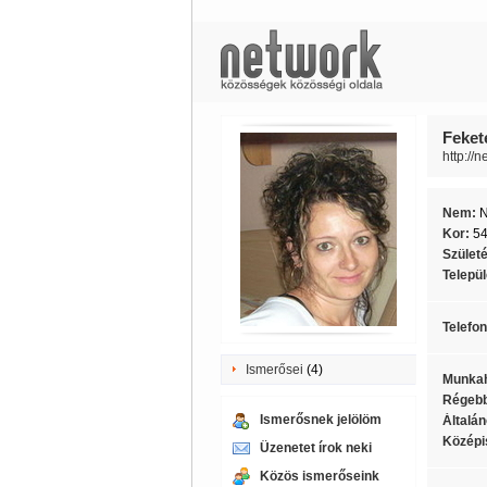
Fekete
http://n
Nem:
Kor:
5
Szület
Telepü
Telefo
Ismerősei
(4)
Munkah
Régebb
Ismerősnek jelölöm
Általán
Középi
Üzenetet írok neki
Közös ismerőseink