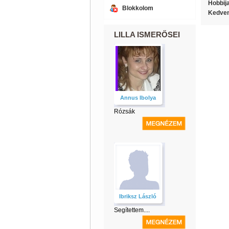
Hobbij
Blokkolom
Kedven
LILLA ISMERŐSEI
Annus Ibolya
Rózsák
Ibriksz László
Segítettem....