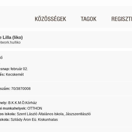
 Lilla (liko)
etwork.hu/liko
Nő
4
ésnap:
február 02.
lés:
Kecskemét
nszám:
70/3870008
ely:
B.K.K.M.Ö.Kórház
i munkahelyek:
OTTHON
os iskola:
Szent László Általános Iskola, Jászszentlászló
skola:
Szilády Áron Eü. Kiskunhalas