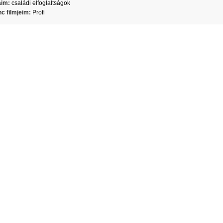
aim:
családi elfoglaltságok
c filmjeim:
Profi