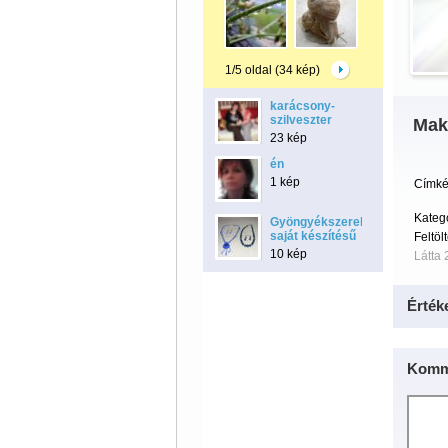
1/5 oldal (34 kép)
karácsony-
szilveszter
Mak
23 kép
én
1 kép
Címké
Kateg
Gyöngyékszerek-
saját készítésű
Feltöl
10 kép
Látta 
Érték
Komm