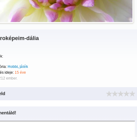
roképeim-dália
k:
ória:
Hobbi, játék
tés ideje:
15 éve
212 ember.
eld
entáld!