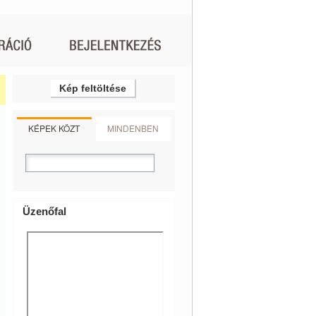
Kép feltöltése
KÉPEK KÖZT
MINDENBEN
Üzenőfal