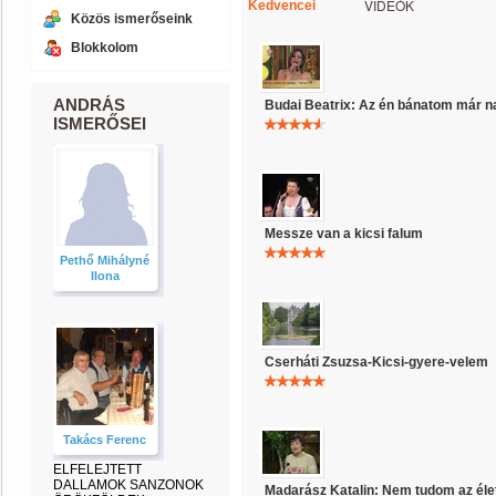
VIDEÓK
Kedvencei
Közös ismerőseink
Blokkolom
ANDRÁS
Budai Beatrix: Az én bánatom már 
ISMERŐSEI
Messze van a kicsi falum
Pethő Mihályné
Ilona
Cserháti Zsuzsa-Kicsi-gyere-velem
Takács Ferenc
ELFELEJTETT
DALLAMOK SANZONOK
Madarász Katalin: Nem tudom az élet