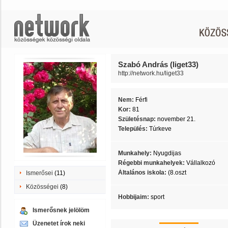
Szabó András (liget33)
http://network.hu/liget33
Nem:
Férfi
Kor:
81
Születésnap:
november 21.
Település:
Túrkeve
Munkahely:
Nyugdijas
Régebbi munkahelyek:
Vállalkozó
Általános iskola:
(8.oszt
Ismerősei
(11)
Közösségei
(8)
Hobbijaim:
sport
Ismerősnek jelölöm
Üzenetet írok neki