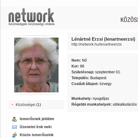
Lénártné Erzsi (lenartneerzsi)
http://network.hu/lenartneerzsi
Nem:
Nő
Kor:
86
Születésnap:
szeptember 01.
Település:
Budapest
Családi állapot:
özvegy
Munkahely:
nyugdíjas
Régebbi munkahelyek:
utókalkulációs
Közösségei
(1)
Ismerősnek jelölöm
Üzenetet írok neki
Közös ismerőseink