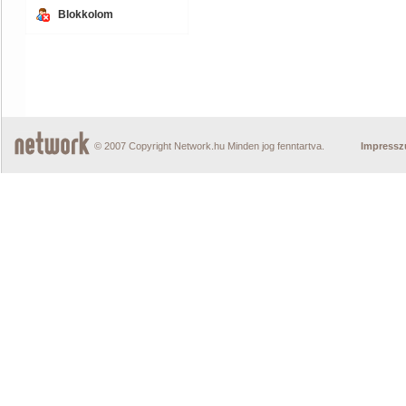
Blokkolom
© 2007 Copyright Network.hu Minden jog fenntartva.
Impress