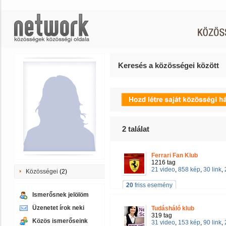
Keresés a közösségei között
2
találat
Ferrari Fan Klub
1216 tag
21 video
,
858 kép
,
30 link
,
Közösségei
(2)
20
friss esemény
Ismerősnek jelölöm
Üzenetet írok neki
Tudásháló klub
319 tag
Közös ismerőseink
31 video
,
153 kép
,
90 link
,