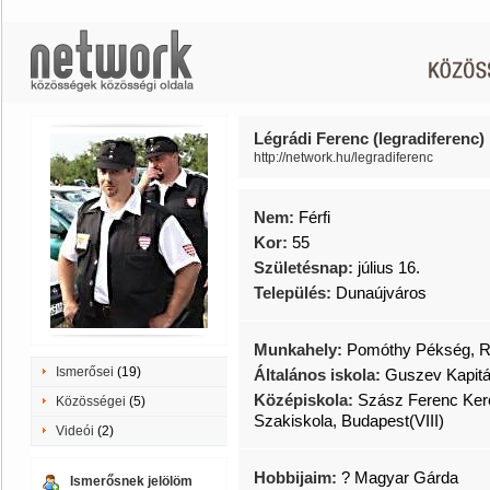
Légrádi Ferenc (legradiferenc)
http://network.hu/legradiferenc
Nem:
Férfi
Kor:
55
Születésnap:
július 16.
Település:
Dunaújváros
Munkahely:
Pomóthy Pékség, 
Ismerősei
(19)
Általános iskola:
Guszev Kapitáy
Középiskola:
Szász Ferenc Ker
Közösségei
(5)
Szakiskola, Budapest(VIII)
Videói
(2)
Hobbijaim:
? Magyar Gárda
Ismerősnek jelölöm