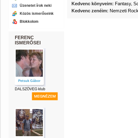
Kedvenc könyveim:
Fantasy, Sc
Üzenetet írok neki
Kedvenc zenéim:
Nemzeti Roc
Közös ismerőseink
Blokkolom
FERENC
ISMERŐSEI
Petsuk Gábor
DALSZÖVEG klub