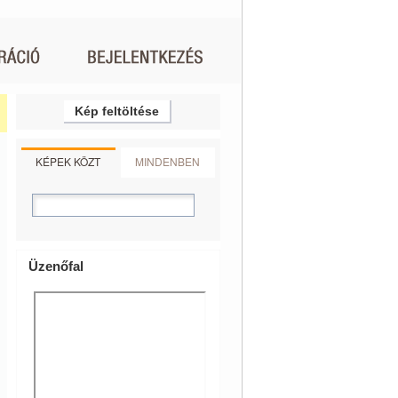
Kép feltöltése
KÉPEK KÖZT
MINDENBEN
Üzenőfal