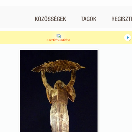
Diavetítés indítása