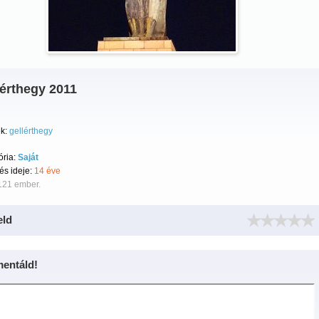
lérthegy 2011
k:
gellérthegy
ória:
Saját
tés ideje:
14 éve
121 ember.
eld
entáld!