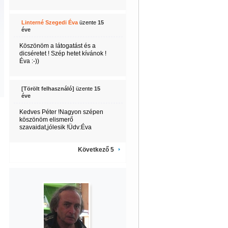
Linterné Szegedi Éva
üzente
15
éve
Köszönöm a látogatást és a
dicséretet ! Szép hetet kívánok !
Éva :-))
[Törölt felhasználó]
üzente
15
éve
Kedves Péter !Nagyon szépen
köszönöm elismerő
szavaidat,jólesik !Üdv:Éva
Következő 5