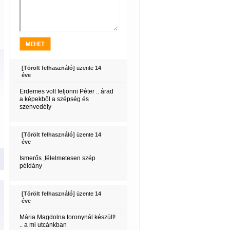
[Törölt felhasználó]
üzente
14
éve
Érdemes volt feljönni Péter .. árad
a képekből a szépség és
szenvedély
[Törölt felhasználó]
üzente
14
éve
Ismerős ,félelmetesen szép
példány
[Törölt felhasználó]
üzente
14
éve
Mária Magdolna toronynál készült!
.. a mi utcánkban