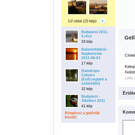
1/2 oldal (15 kép)
Budapest 2011,
5.rész
Gel
33 kép
Balatonföldvár -
Naplemente
Címké
2011-08-03
17 kép
Kateg
Raindrops-
Feltöl
Colours
Látta 
(Esőcseppek a
szélvédőn)
32 kép
Érték
Budapest -
Állatkert 2011
41 kép
Komm
Böngéssz a galériák
között!