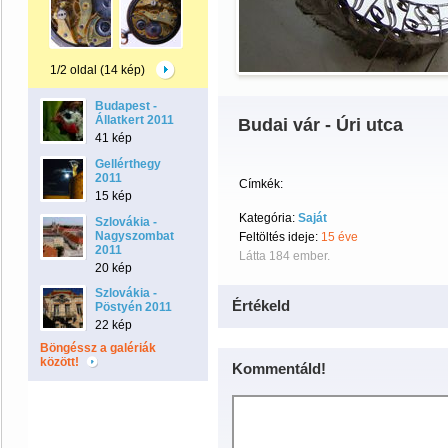
1/2 oldal (14 kép)
Budapest -
Állatkert 2011
Budai vár - Úri utca
41 kép
Gellérthegy
2011
Címkék:
15 kép
Kategória:
Saját
Szlovákia -
Nagyszombat
Feltöltés ideje:
15 éve
2011
Látta 184 ember.
20 kép
Szlovákia -
Értékeld
Pöstyén 2011
22 kép
Böngéssz a galériák
között!
Kommentáld!