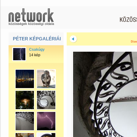
PÉTER KÉPGALÉRIÁI
Diav
Csakúgy
14 kép