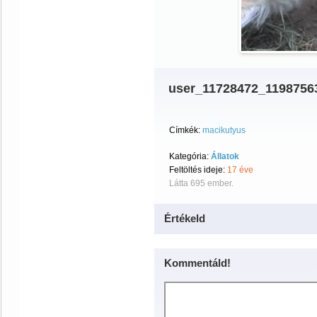
user_11728472_1198756
Címkék:
macikutyus
Kategória:
Állatok
Feltöltés ideje:
17 éve
Látta 695 ember.
Értékeld
Kommentáld!