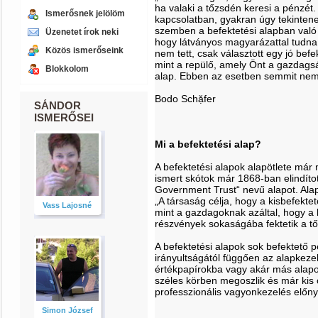
ha valaki a tőzsdén keresi a pénzét
Ismerősnek jelölöm
kapcsolatban, gyakran úgy tekintene
szemben a befektetési alapban való 
Üzenetet írok neki
hogy látványos magyarázattal tudna
Közös ismerőseink
nem tett, csak választott egy jó bef
mint a repülő, amely Önt a gazdagság
Blokkolom
alap. Ebben az esetben semmit nem k
Bodo Schặfer
SÁNDOR
ISMERŐSEI
Mi a befektetési alap?
A befektetési alapok alapötlete már 
ismert skótok már 1868-ban elindítot
Government Trust“ nevű alapot. Alap
„A társaság célja, hogy a kisbefekte
Vass Lajosné
mint a gazdagoknak azáltal, hogy a 
részvények sokaságába fektetik a tő
A befektetési alapok sok befektető p
irányultságától függően az alapkeze
értékpapírokba vagy akár más alapok
széles körben megoszlik és már kis 
professzionális vagyonkezelés előnye
Simon József