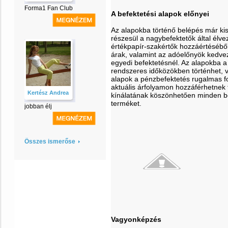
Forma1 Fan Club
A befektetési alapok előnyei
Az alapokba történő belépés már ki
részesül a nagybefektetők által élv
értékpapír-szakértők hozzáértéséből.
árak, valamint az adóelőnyök kedvez
egyedi befektetésnél. Az alapokba a
rendszeres időközökben történhet, v
alapok a pénzbefektetés rugalmas fo
aktuális árfolyamon hozzáférhetnek 
Kertész Andrea
kínálatának köszönhetően minden bef
terméket.
jobban élj
Összes ismerőse
Vagyonképzés