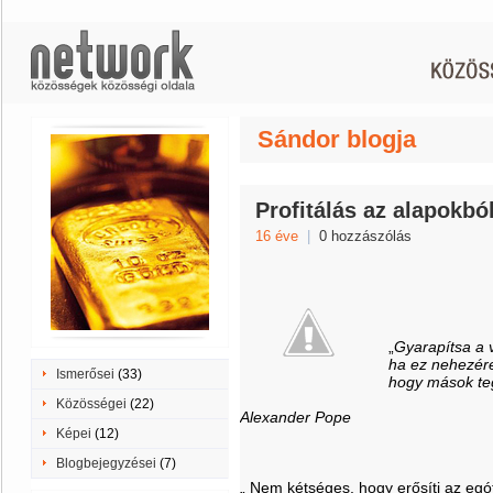
Sándor blogja
Profitálás az alapokbó
16 éve
|
0 hozzászólás
„
Gyarapítsa a 
ha ez nehezére
Ismerősei
(33)
hogy mások te
Közösségei
(22)
Alexander Pope
Képei
(12)
Blogbejegyzései
(7)
„ Nem kétséges, hogy erősíti az egó