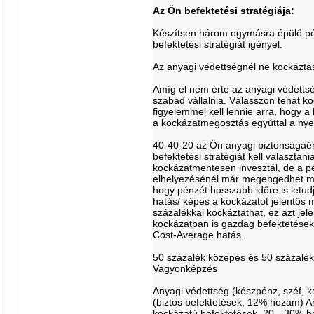
Az Ön befektetési stratégiája:
Készítsen három egymásra épülő pén
befektetési stratégiát igényel.
Az anyagi védettségnél ne kockázta
Amíg el nem érte az anyagi védettsé
szabad vállalnia. Válasszon tehát ko
figyelemmel kell lennie arra, hogy a
a kockázatmegosztás egyúttal a nyer
40-40-20 az Ön anyagi biztonságáér
befektetési stratégiát kell választan
kockázatmentesen invesztál, de a p
elhelyezésénél már megengedhet ma
hogy pénzét hosszabb időre is letudj
hatás/ képes a kockázatot jelentős
százalékkal kockáztathat, ez azt je
kockázatban is gazdag befektetésekb
Cost-Average hatás.
50 százalék közepes és 50 százalék
Vagyonképzés
Anyagi védettség (készpénz, széf, 
(biztos befektetések, 12% hozam) 
kockázatú befektetések, 20…30% hoza