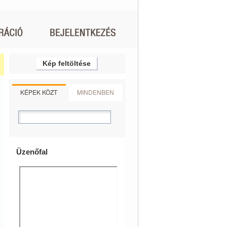
Kép feltöltése
KÉPEK KÖZT
MINDENBEN
Üzenőfal