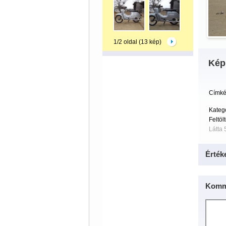
1/2 oldal (13 kép)
Kép
Címké
Kateg
Feltöl
Látta 
Érték
Komm