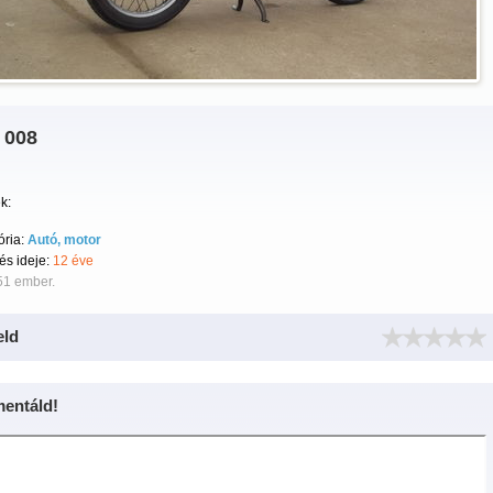
 008
k:
ória:
Autó, motor
tés ideje:
12 éve
51 ember.
eld
entáld!