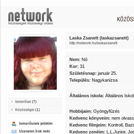
Laska Zsanett (laskazsanett)
http://network.hu/laskazsanett
Nem:
Nő
Kor:
31
Születésnap:
január 25.
Település:
Nagykanizsa
Általános iskola:
Általános Isko
Ismerősei
(7)
Közösségei
(1)
Hobbijaim:
Gyöngyfűzés
Kedvenc könyveim:
nem olvas
Ismerősnek jelölöm
Kedvenc filmjeim:
Kontroll, Bazi
Üzenetet írok neki
Kedvenc zenéim:
L.L.Junior, J