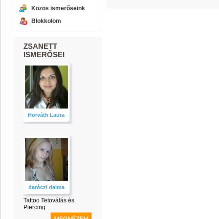
Közös ismerőseink
Blokkolom
ZSANETT
ISMERŐSEI
Horváth Laura
daróczi dalma
Tattoo Tetoválás és
Piercing