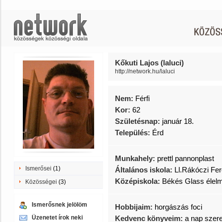
Kőkuti Lajos (laluci)
http://network.hu/laluci
Nem:
Férfi
Kor:
62
Születésnap:
január 18.
Település:
Érd
Munkahely:
prettl pannonplast
Ismerősei
(1)
Általános iskola:
Ll.Rákóczi Fe
Középiskola:
Békés Glass élel
Közösségei
(3)
Ismerősnek jelölöm
Hobbijaim:
horgászás foci
Üzenetet írok neki
Kedvenc könyveim:
a nap szer