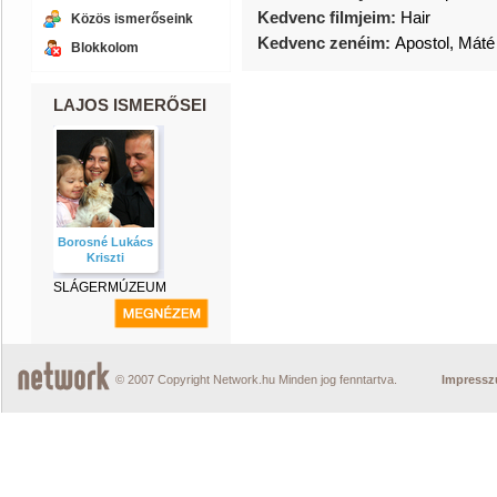
Kedvenc filmjeim:
Hair
Közös ismerőseink
Kedvenc zenéim:
Apostol, Máté
Blokkolom
LAJOS ISMERŐSEI
Borosné Lukács
Kriszti
SLÁGERMÚZEUM
© 2007 Copyright Network.hu Minden jog fenntartva.
Impress