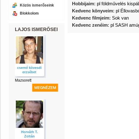
Hobbijaim:
pl földművelés kispál
Közös ismerőseink
Kedvenc könyveim:
pl Éllovasb
Blokkolom
Kedvenc filmjeim:
Sok van
Kedvenc zenéim:
pl SASH amúg
LAJOS ISMERŐSEI
cserné kövesdi
erzsébet
Mazsorett
Horváth T.
Zoltán