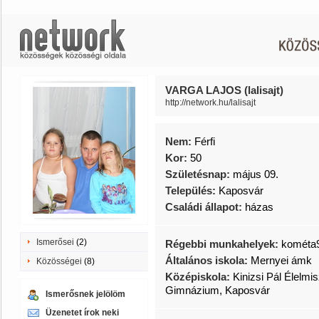
VARGA LAJOS (lalisajt)
http://network.hu/lalisajt
Nem:
Férfi
Kor:
50
Születésnap:
május 09.
Település:
Kaposvár
Családi állapot:
házas
Ismerősei
(2)
Régebbi munkahelyek:
kométa9
Általános iskola:
Mernyei ámk
Közösségei
(8)
Középiskola:
Kinizsi Pál Élelmi
Gimnázium, Kaposvár
Ismerősnek jelölöm
Üzenetet írok neki