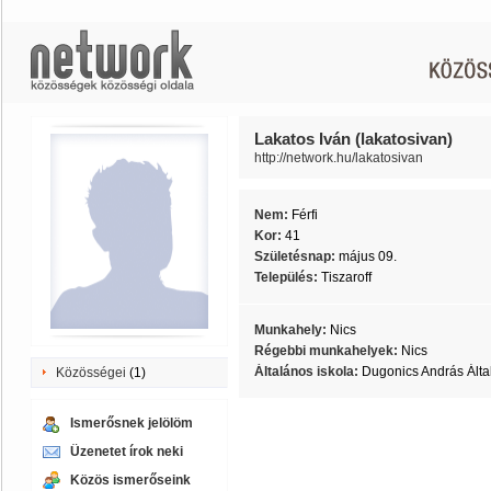
Lakatos Iván (lakatosivan)
http://network.hu/lakatosivan
Nem:
Férfi
Kor:
41
Születésnap:
május 09.
Település:
Tiszaroff
Munkahely:
Nics
Régebbi munkahelyek:
Nics
Általános iskola:
Dugonics András Álta
Közösségei
(1)
Ismerősnek jelölöm
Üzenetet írok neki
Közös ismerőseink