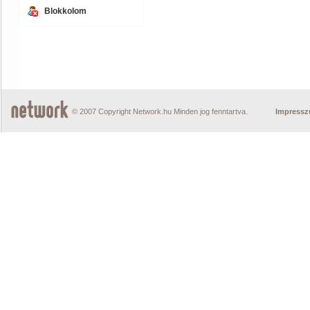
Blokkolom
© 2007 Copyright Network.hu Minden jog fenntartva.
Impress