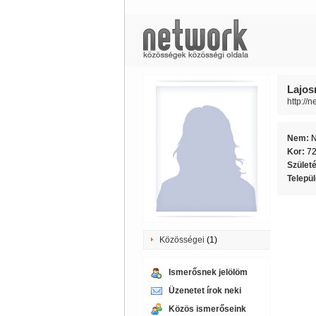
Lajos
http://
Nem:
Kor:
7
Szület
Telepü
Közösségei
(1)
Ismerősnek jelölöm
Üzenetet írok neki
Közös ismerőseink