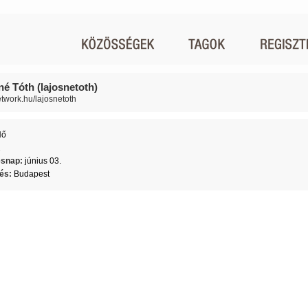
né Tóth (lajosnetoth)
network.hu/lajosnetoth
Nő
2
ésnap:
június 03.
lés:
Budapest