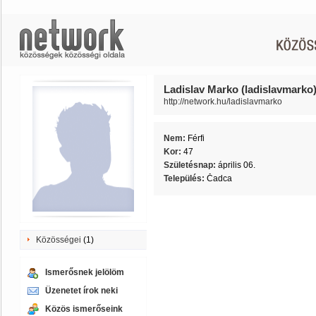
Ladislav Marko (ladislavmarko
http://network.hu/ladislavmarko
Nem:
Férfi
Kor:
47
Születésnap:
április 06.
Település:
Čadca
Közösségei
(1)
Ismerősnek jelölöm
Üzenetet írok neki
Közös ismerőseink