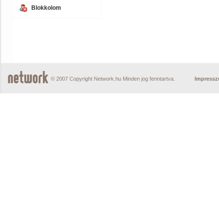
Blokkolom
© 2007 Copyright Network.hu Minden jog fenntartva.
Impress