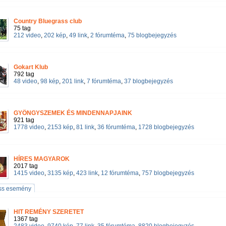
Country Bluegrass club
75 tag
212 video
,
202 kép
,
49 link
,
2 fórumtéma
,
75 blogbejegyzés
Gokart Klub
792 tag
48 video
,
98 kép
,
201 link
,
7 fórumtéma
,
37 blogbejegyzés
GYÖNGYSZEMEK ÉS MINDENNAPJAINK
921 tag
1778 video
,
2153 kép
,
81 link
,
36 fórumtéma
,
1728 blogbejegyzés
HÍRES MAGYAROK
2017 tag
1415 video
,
3135 kép
,
423 link
,
12 fórumtéma
,
757 blogbejegyzés
iss esemény
HIT REMÉNY SZERETET
1367 tag