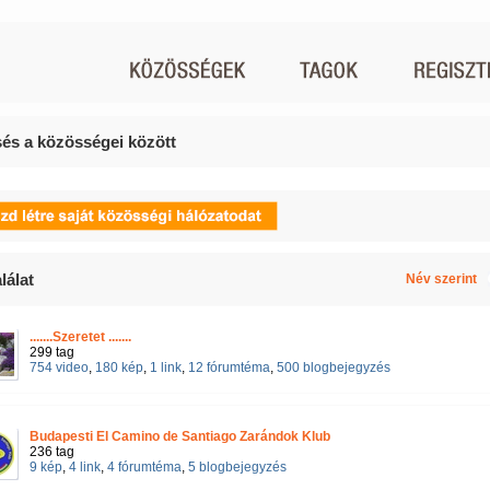
és a közösségei között
lálat
Név szerint
.......Szeretet .......
299 tag
754 video
,
180 kép
,
1 link
,
12 fórumtéma
,
500 blogbejegyzés
Budapesti El Camino de Santiago Zarándok Klub
236 tag
9 kép
,
4 link
,
4 fórumtéma
,
5 blogbejegyzés