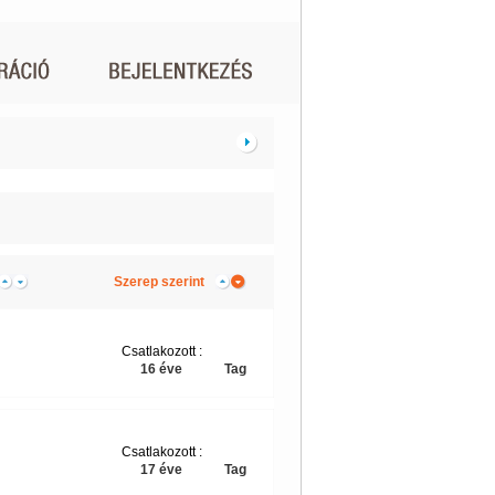
Szerep szerint
Csatlakozott :
16 éve
Tag
Csatlakozott :
17 éve
Tag