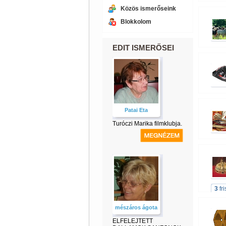
Közös ismerőseink
Blokkolom
EDIT ISMERŐSEI
Patai Eta
Turóczi Marika filmklubja.
3
fr
mészáros ágota
ELFELEJTETT