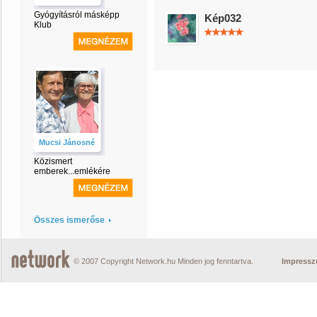
Gyógyításról másképp
Kép032
Klub
Mucsi Jánosné
Közismert
emberek...emlékére
Összes ismerőse
© 2007 Copyright Network.hu Minden jog fenntartva.
Impress