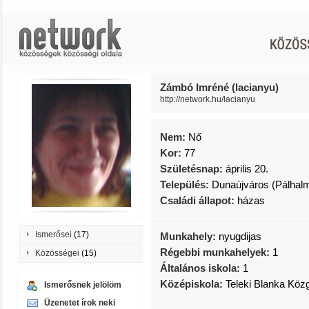
Zámbó Imréné (lacianyu)
http://network.hu/lacianyu
Nem:
Nő
Kor:
77
Születésnap:
április 20.
Település:
Dunaújváros (Pálhal
Családi állapot:
házas
Ismerősei
(17)
Munkahely:
nyugdijas
Régebbi munkahelyek:
1
Közösségei
(15)
Általános iskola:
1
Középiskola:
Teleki Blanka Kö
Ismerősnek jelölöm
Üzenetet írok neki