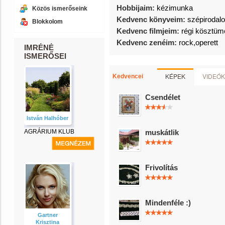
Hobbijaim:
kézimunka
Közös ismerőseink
Kedvenc könyveim:
szépirodal
Blokkolom
Kedvenc filmjeim:
régi kösztüm
Kedvenc zenéim:
rock,operett
IMRÉNÉ
ISMERŐSEI
KÉPEK
VIDEÓK
Kedvencei
Csendélet
István Halhóber
AGRÁRIUM KLUB
muskátlik
Frivolítás
Mindenféle :)
Gartner
Krisztina