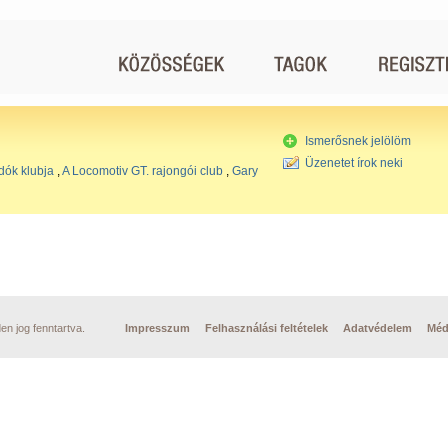
Ismerősnek jelölöm
Üzenetet írok neki
dók klubja
,
A Locomotiv GT. rajongói club
,
Gary
n jog fenntartva.
Impresszum
Felhasználási feltételek
Adatvédelem
Méd