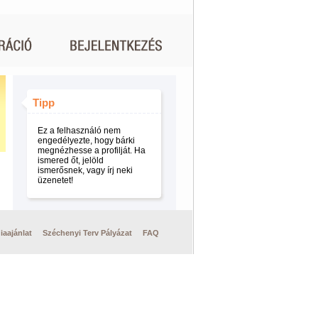
Tipp
Ez a felhasználó nem
engedélyezte, hogy bárki
megnézhesse a profilját. Ha
ismered őt, jelöld
ismerősnek, vagy írj neki
üzenetet!
iaajánlat
Széchenyi Terv Pályázat
FAQ