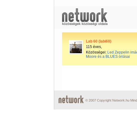
Lab 60 (labi60)
115 éves,
Közösségei:
Led Zeppelin imá
Moore és a BLUES óriásai
© 2007 Copyright Network.hu Minde