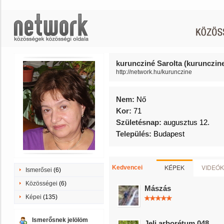
kuruncziné Sarolta (kurunczin
http://network.hu/kurunczine
Nem:
Nő
Kor:
71
Születésnap:
augusztus 12.
Település:
Budapest
KÉPEK
VIDEÓK
Kedvencei
Ismerősei
(6)
Közösségei
(6)
Mászás
Képei
(135)
Ismerősnek jelölöm
Jeli arborétum 048