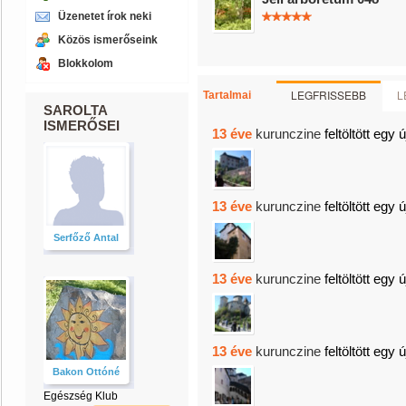
Üzenetet írok neki
Közös ismerőseink
Blokkolom
LEGFRISSEBB
L
Tartalmai
SAROLTA
ISMERŐSEI
13 éve
kurunczine
feltöltött egy 
13 éve
kurunczine
feltöltött egy 
Serfőző Antal
13 éve
kurunczine
feltöltött egy 
13 éve
kurunczine
feltöltött egy 
Bakon Ottóné
Egészség Klub