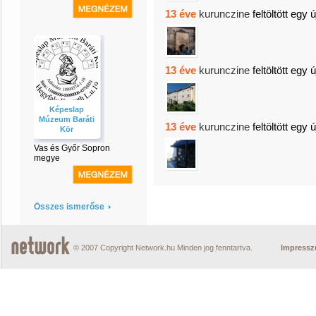
13 éve
kurunczine
feltöltött egy 
13 éve
kurunczine
feltöltött egy 
Képeslap
Múzeum Baráti
13 éve
kurunczine
feltöltött egy 
Kör
Vas és Győr Sopron
megye
Összes ismerőse
© 2007 Copyright Network.hu Minden jog fenntartva.
Impress