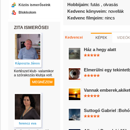
Hobbijaim:
futás , olvasás
Közös ismerőseink
Kedvenc könyveim:
novellák
Blokkolom
Kedvenc filmjeim:
nincs
ZITA ISMERŐSEI
KÉPEK
VIDEÓK
Kedvencei
Ház a hegy alatt
Káposzta János
Elmerülni egy tekintetb
Kertészet klub- valamikor
a szórakozás klubja volt.
Vannak emberek,akiket.
Suttogó Gabriel :Bohó
ferencz eva