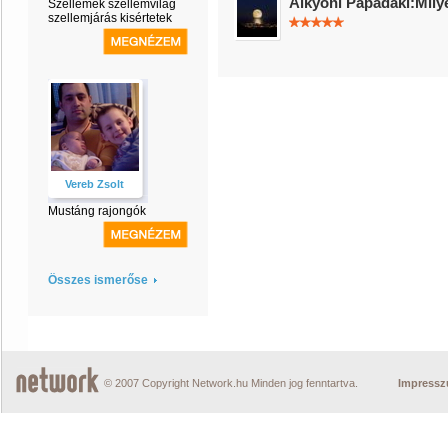
Alkyoni Papadaki:Mil
Szellemek szellemvilág
szellemjárás kisértetek
Vereb Zsolt
Mustáng rajongók
Összes ismerőse
© 2007 Copyright Network.hu Minden jog fenntartva.
Impress