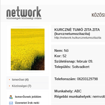
KURCZNÉ TUMÓ ZITA ZITA
(kurcznetumozitazita)
http://network.hu/kurcznetumozitazita
Nem:
Nő
Kor:
52
Születésnap:
február 09.
Település:
Soltvadkert
Telefonszám:
06203129798
Ismerősei
(4)
Közösségei
(7)
Munkahely:
ABC
Régebbi munkahelyek:
nemvolt
Ismerősnek jelölöm
Üzenetet írok neki