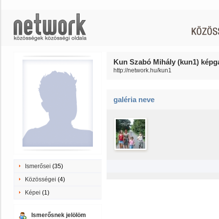
Kun Szabó Mihály (kun1) képga
http://network.hu/kun1
galéria neve
Ismerősei
(35)
Közösségei
(4)
Képei
(1)
Ismerősnek jelölöm