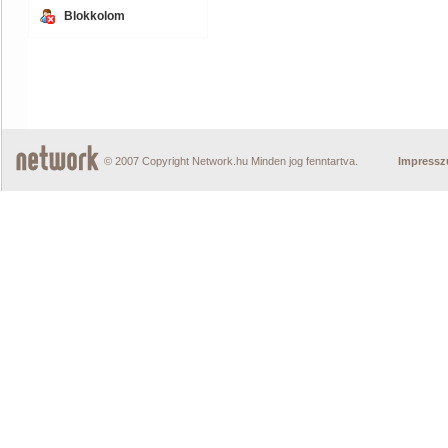
Blokkolom
© 2007 Copyright Network.hu Minden jog fenntartva.
Impress