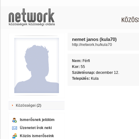
nemet janos (kula70)
http://network.hu/kula70
Nem:
Férfi
Kor:
55
Születésnap:
december 12.
Település:
Kula
Közösségei
(2)
Ismerősnek jelölöm
Üzenetet írok neki
Közös ismerőseink