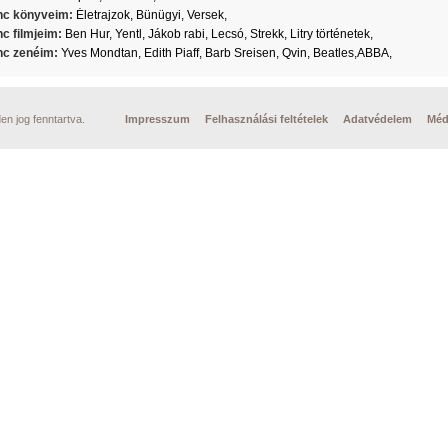
c könyveim:
Életrajzok, Bünügyi, Versek,
c filmjeim:
Ben Hur, Yentl, Jákob rabi, Lecsó, Strekk, Litry történetek,
c zenéim:
Yves Mondtan, Edith Piaff, Barb Sreisen, Qvin, Beatles,ABBA,
n jog fenntartva.
Impresszum
Felhasználási feltételek
Adatvédelem
Méd