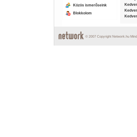
Kedven
Közös ismerőseink
Kedven
Blokkolom
Kedven
© 2007 Copyright Network.hu Minde