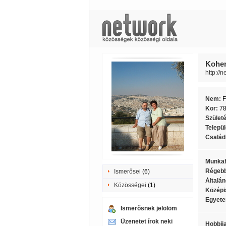
Kohen
http://
Nem:
F
Kor:
7
Szület
Telepü
Családi
Munkah
Régebb
Ismerősei
(6)
Általán
Közösségei
(1)
Középi
Egyete
Ismerősnek jelölöm
Üzenetet írok neki
Hobbij