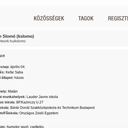
 Slomó (kslomo)
network.hu/kslomo
érfi
8
ésnap:
április 04.
lés:
Kefar Saba
 állapot:
házas
ely:
Matán
i munkahelyek:
Lauder Javne iskola
os iskola:
BP.Kazinczy U.27
skola:
Bánki Donát Szakközépiskola és Technikum Budapest
m/Főiskola:
Országos Zsidó Egyetem
aim:
Aumotor sport, csettelés,